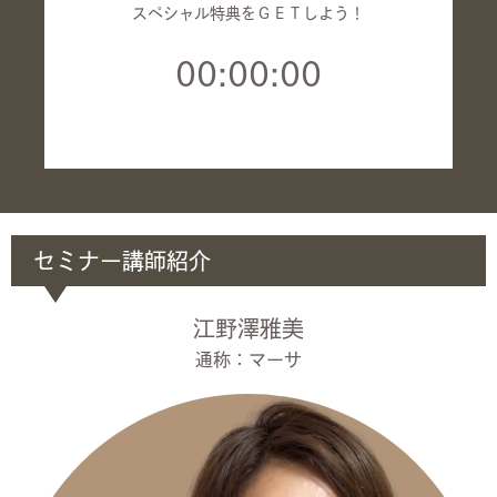
スペシャル特典をＧＥＴしよう！
0
00:00:00
1
2
3
4
5
6
7
8
セミナー講師紹介
9
江野澤雅美
通称：マーサ