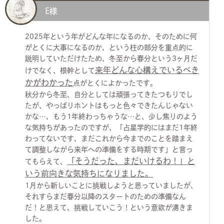
E様
2025年という年がどんな年になるのか、そのために何
がとくに大事になるのか、という柱の部分を重点的に
説明していただけたため、冬至から春分という3ヶ月だ
来年どんな心構えでいるべき
けでなく、根幹として
かがわかった
点がとくによかったです。
秋分から冬至、自分としては頑張ってきたつもりでし
たが、やっぱりホントはもっと色々できたんじゃない
かな…、もう1年終わっちゃうな…と、少し焦りのよう
な気持ちがあったのですが、「占星学的にはまだ1年終
わってないです、まだこれから今までのことを踏まえ
て調整しながら来年への準備をする時期です」と言っ
「そうだった、まだいけるわ！」と
てもらえて、
いう前向きな気持ちになりました。
1月から新しいことに挑戦しようと思っていましたが、
それすらまだ春分以降のスタートのための準備なん
だ！と思えて、挑戦していこう！という意欲が湧きま
した。